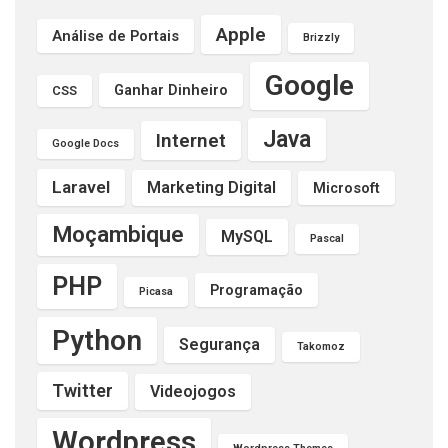
Apple
Análise de Portais
Brizzly
Google
Ganhar Dinheiro
CSS
Java
Internet
Google Docs
Laravel
Marketing Digital
Microsoft
Moçambique
MySQL
Pascal
PHP
Programação
Picasa
Python
Segurança
Takomoz
Twitter
Videojogos
Wordpress