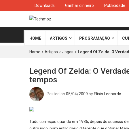
Downloads
Ganhar dinheiro
Publicidade
HOME
ARTIGOS
PROGRAMAÇÃO
CU
Home
Artigos
Jogos
Legend Of Zelda: O Verda
Legend Of Zelda: O Verdade
tempos
Posted on
05/04/2009
by
Elisio Leonardo
Tudo começou quando em 1986, depois do sucesso de S
outro jogo, num estilo meio diferente que o Super Mari