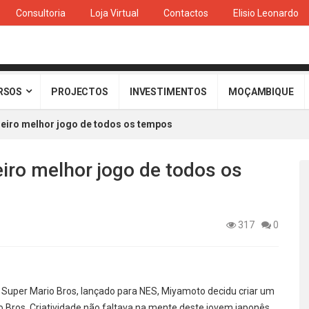
Consultoria
Loja Virtual
Contactos
Elisio Leonardo
RSOS
PROJECTOS
INVESTIMENTOS
MOÇAMBIQUE
deiro melhor jogo de todos os tempos
iro melhor jogo de todos os
317
0
uper Mario Bros, lançado para NES, Miyamoto decidu criar um
o Bros. Criatividade não faltava na mente deste jovem japonês,