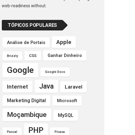
web-readiness without.
TÓPICOS POPULARES
Apple
Análise de Portais
Ganhar Dinheiro
CSS
Brizzly
Google
Google Docs
Java
Internet
Laravel
Marketing Digital
Microsoft
Moçambique
MySQL
PHP
Pascal
Picasa