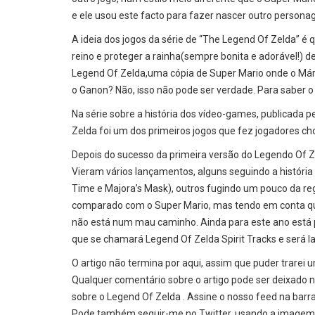
e ele usou este facto para fazer nascer outro perso
A ideia dos jogos da série de “The Legend Of Zelda” é 
reino e proteger a rainha(sempre bonita e adorável!) d
Legend Of Zelda,uma cópia de Super Mario onde o Mário 
o Ganon? Não, isso não pode ser verdade. Para saber o 
Na série sobre a história dos vídeo-games, publicada p
Zelda foi um dos primeiros jogos que fez jogadores ch
Depois do sucesso da primeira versão do Legendo Of Z
Vieram vários lançamentos, alguns seguindo a história 
Time e Majora’s Mask), outros fugindo um pouco da reg
comparado com o Super Mario, mas tendo em conta que
não está num mau caminho. Ainda para este ano está 
que se chamará Legend Of Zelda Spirit Tracks e será 
O artigo não termina por aqui, assim que puder trarei 
Qualquer comentário sobre o artigo pode ser deixado no
sobre o Legend Of Zelda . Assine o nosso feed na barra
Pode também seguir-me no Twitter, usando a imagem na 