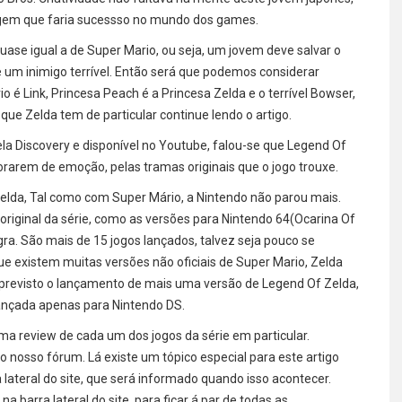
nagem que faria sucessso no mundo dos games.
quase igual a de Super Mario, ou seja, um jovem deve salvar o
e um inimigo terrível. Então será que podemos considerar
é Link, Princesa Peach é a Princesa Zelda e o terrível Bowser,
que Zelda tem de particular continue lendo o artigo.
ela Discovery e disponível no Youtube, falou-se que Legend Of
orarem de emoção, pelas tramas originais que o jogo trouxe.
elda, Tal como com Super Mário, a Nintendo não parou mais.
original da série, como as versões para Nintendo 64(Ocarina Of
ra. São mais de 15 jogos lançados, talvez seja pouco se
 existem muitas versões não oficiais de Super Mario, Zelda
previsto o lançamento de mais uma versão de Legend Of Zelda,
lançada apenas para Nintendo DS.
uma review de cada um dos jogos da série em particular.
 nosso fórum. Lá existe um tópico especial para este artigo
 lateral do site, que será informado quando isso acontecer.
barra lateral do site, para ficar á par de todas as