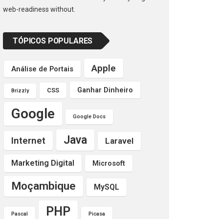
web-readiness without.
TÓPICOS POPULARES
Apple
Análise de Portais
Ganhar Dinheiro
CSS
Brizzly
Google
Google Docs
Java
Internet
Laravel
Marketing Digital
Microsoft
Moçambique
MySQL
PHP
Pascal
Picasa