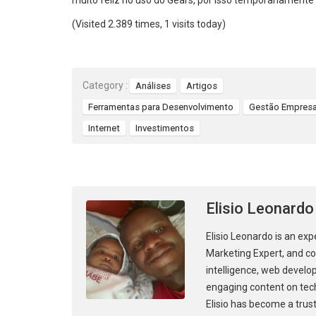
muito feliz no uso do Gears, por isso temporariamente
(Visited 2.389 times, 1 visits today)
Category :
Análises
Artigos
Ferramentas para Desenvolvimento
Gestão Empresar
Internet
Investimentos
Elisio Leonardo
Elisio Leonardo is an exp
Marketing Expert, and con
intelligence, web develo
engaging content on tec
Elisio has become a trust