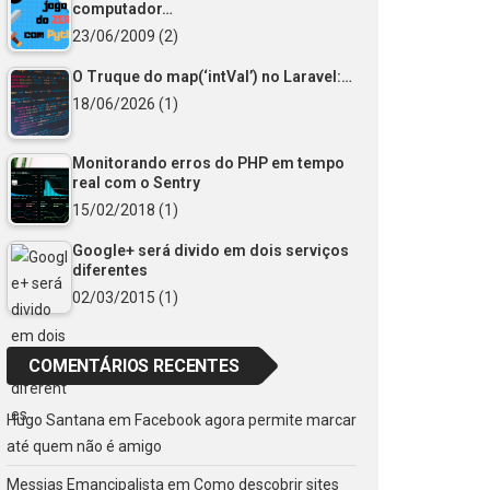
computador…
23/06/2009
(2)
O Truque do map(‘intVal’) no Laravel:…
18/06/2026
(1)
Monitorando erros do PHP em tempo
real com o Sentry
15/02/2018
(1)
Google+ será divido em dois serviços
diferentes
02/03/2015
(1)
COMENTÁRIOS RECENTES
Hugo Santana
em
Facebook agora permite marcar
até quem não é amigo
Messias Emancipalista
em
Como descobrir sites