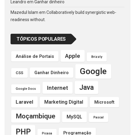
Leandro
em
Ganhar dinheiro
Mazedul Islam
em
Collaboratively build synergistic web-
readiness without.
TÓPICOS POPULARES
Apple
Análise de Portais
Brizzly
Google
Ganhar Dinheiro
CSS
Java
Internet
Google Docs
Laravel
Marketing Digital
Microsoft
Moçambique
MySQL
Pascal
PHP
Programação
Picasa