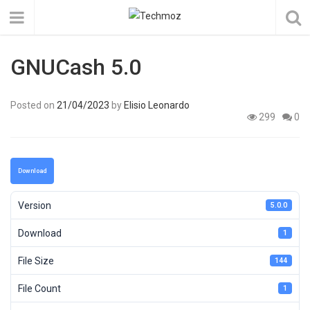
GNUCash 5.0
Posted on
21/04/2023
by
Elisio Leonardo
299
0
Download
Version
5.0.0
Download
1
File Size
144
File Count
1