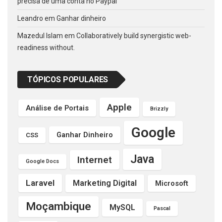
precisa de uma conta no Paypal
Leandro
em
Ganhar dinheiro
Mazedul Islam
em
Collaboratively build synergistic web-
readiness without.
TÓPICOS POPULARES
Apple
Análise de Portais
Brizzly
Google
Ganhar Dinheiro
CSS
Java
Internet
Google Docs
Laravel
Marketing Digital
Microsoft
Moçambique
MySQL
Pascal