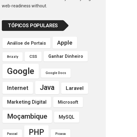
web-readiness without.
TÓPICOS POPULARES
Apple
Análise de Portais
Ganhar Dinheiro
CSS
Brizzly
Google
Google Docs
Java
Internet
Laravel
Marketing Digital
Microsoft
Moçambique
MySQL
PHP
Pascal
Picasa