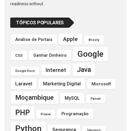
readiness without.
TÓPICOS POPULARES
Apple
Análise de Portais
Brizzly
Google
Ganhar Dinheiro
CSS
Java
Internet
Google Docs
Laravel
Marketing Digital
Microsoft
Moçambique
MySQL
Pascal
PHP
Programação
Picasa
Python
Segurança
Takomoz