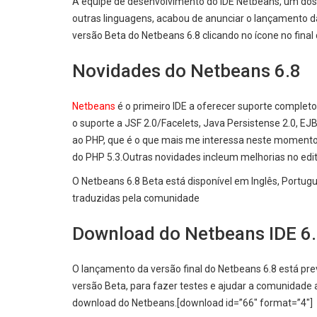
A equipe de desenvolvimento do IDE Netbeans, um dos
outras linguagens, acabou de anunciar o lançamento d
versão Beta do Netbeans 6.8 clicando no ícone no final 
Novidades do Netbeans 6.8
Netbeans
é o primeiro IDE a oferecer suporte complet
o suporte a JSF 2.0/Facelets, Java Persistense 2.0, EJB
ao PHP, que é o que mais me interessa neste moment
do PHP 5.3.
Outras novidades incleum melhorias no edit
O Netbeans 6.8 Beta está disponível em Inglês, Portugu
traduzidas pela comunidade
Download do Netbeans IDE 6
O lançamento da versão final do Netbeans 6.8 está pr
versão Beta, para fazer testes e ajudar a comunidade a
download do Netbeans.[download id=”66″ format=”4″]