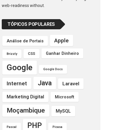
web-readiness without.
TÓPICOS POPULARES
Apple
Análise de Portais
Ganhar Dinheiro
CSS
Brizzly
Google
Google Docs
Java
Internet
Laravel
Marketing Digital
Microsoft
Moçambique
MySQL
PHP
Pascal
Picasa