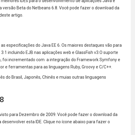
 melhores IDEs para o desenvolvimento de aplicações Java e
a versão Beta do Netbeans 6.8. Você pode fazer o download da
deste artigo.
o as especificações do Java EE 6. Os maiores destaques vão para
 3.1 incluindo EJB nas aplicações web e GlassFish v3.
O suporte
o, foi incrementado com a integração do Framework Symfony e
or e ferramentas para as linguagens Ruby, Groovy e C/C++.
ês do Brasil, Japonês, Chinês e muias outras linguagens
.8
evisto para Dezembro de 2009. Você pode fazer o download da
 desenvolver esta IDE. Clique no ícone abaixo para fazer o