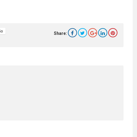
ão
Share: