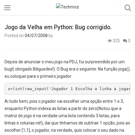
Jogo da Velha em Python: Bug corrigido.
Posted on
04/07/2008
by
325
0
Depois de anunciar o meu jogo na PDJ, fui surpreendido por um
bug!( obrigado Biliguedes!). O Bug era o seguinte: Na função joga(),
eu coloquei para o primeiro jogador:
x=(int(raw_input('Jogador 1 Escolha a linha a jogar'
Ai tudo bem, pois o jogador vai escolher uma opção entre 1 e 3,
enquanto Python indexa as listas a partir do zero(Notou que a
matriz do jogo é na verdade uma lista contendo 3 listas, para
linhas e colunas né!), dai que tínhamos de subtrair 1 opção, pois ao
escolher [1,1], o jogador, na verdade, quis colocar o seu dado na