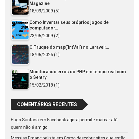
Magazine
18/09/2009
(5)
Como Inventar seus próprios jogos de
computador…
23/06/2009
(2)
O Truque do map(‘intVal’) no Laravel:…
18/06/2026
(1)
Monitorando erros do PHP em tempo real com
o Sentry
15/02/2018
(1)
COMENTÁRIOS RECENTES
Hugo Santana
em
Facebook agora permite marcar até
quem não é amigo
Messias Emancipalista
em
Como descobrir sites que estão