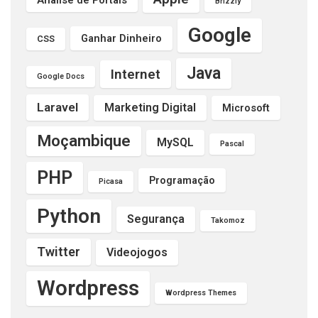
Análise de Portais
Brizzly
Google
Ganhar Dinheiro
CSS
Java
Internet
Google Docs
Laravel
Marketing Digital
Microsoft
Moçambique
MySQL
Pascal
PHP
Programação
Picasa
Python
Segurança
Takomoz
Twitter
Videojogos
Wordpress
Wordpress Themes