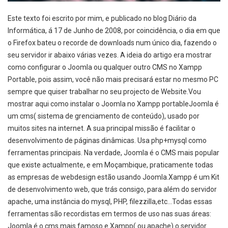
Este texto foi escrito por mim, e publicado no blog Diário da
Informática, á 17 de Junho de 2008, por coincidência, o dia em que
o Firefox bateu o recorde de downloads num único dia, fazendo o
seu servidor ir abaixo várias vezes. A ideia do artigo era mostrar
como configurar o Joomla ou qualquer outro CMS no Xampp
Portable, pois assim, você não mais precisará estar no mesmo PC
sempre que quiser trabalhar no seu projecto de Website.Vou
mostrar aqui como instalar o Joomla no Xampp portableJoomla é
um cms( sistema de grenciamento de conteúdo), usado por
muitos sites na internet. A sua principal missão é facilitar o
desenvolvimento de páginas dinâmicas. Usa php+mysql como
ferramentas principais. Na verdade, Joomla é o CMS mais popular
que existe actualmente, e em Moçambique, praticamente todas
as empresas de webdesign estão usando Joomla.Xampp é um Kit
de desenvolvimento web, que trás consigo, para além do servidor
apache, uma instância do mysql, PHP, filezzilla,etc…Todas essas
ferramentas são recordistas em termos de uso nas suas áreas:
Joomla é o cms mais famoso e Xampp( ou apache) o servidor