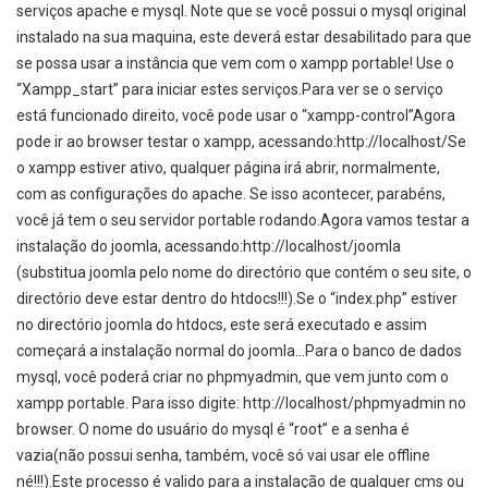
serviços apache e mysql. Note que se você possui o mysql original
instalado na sua maquina, este deverá estar desabilitado para que
se possa usar a instância que vem com o xampp portable! Use o
“Xampp_start” para iniciar estes serviços.Para ver se o serviço
está funcionado direito, você pode usar o “xampp-control”Agora
pode ir ao browser testar o xampp, acessando:http://localhost/Se
o xampp estiver ativo, qualquer página irá abrir, normalmente,
com as configurações do apache. Se isso acontecer, parabéns,
você já tem o seu servidor portable rodando.Agora vamos testar a
instalação do joomla, acessando:http://localhost/joomla
(substitua joomla pelo nome do directório que contém o seu site, o
directório deve estar dentro do htdocs!!!).Se o “index.php” estiver
no directório joomla do htdocs, este será executado e assim
começará a instalação normal do joomla…Para o banco de dados
mysql, você poderá criar no phpmyadmin, que vem junto com o
xampp portable. Para isso digite: http://localhost/phpmyadmin no
browser. O nome do usuário do mysql é “root” e a senha é
vazia(não possui senha, também, você só vai usar ele offline
né!!!).Este processo é valido para a instalação de qualquer cms ou