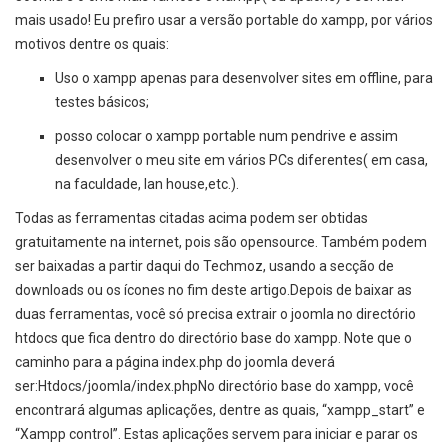
mais usado! Eu prefiro usar a versão portable do xampp, por vários
motivos dentre os quais:
Uso o xampp apenas para desenvolver sites em offline, para
testes básicos;
posso colocar o xampp portable num pendrive e assim
desenvolver o meu site em vários PCs diferentes( em casa,
na faculdade, lan house,etc.).
Todas as ferramentas citadas acima podem ser obtidas
gratuitamente na internet, pois são opensource. Também podem
ser baixadas a partir daqui do Techmoz, usando a secção de
downloads ou os ícones no fim deste artigo.Depois de baixar as
duas ferramentas, você só precisa extrair o joomla no directório
htdocs que fica dentro do directório base do xampp. Note que o
caminho para a página index.php do joomla deverá
ser:Htdocs/joomla/index.phpNo directório base do xampp, você
encontrará algumas aplicações, dentre as quais, “xampp_start” e
“Xampp control”. Estas aplicações servem para iniciar e parar os