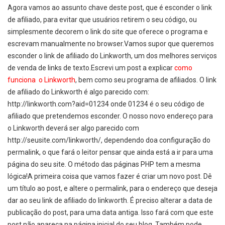
Agora vamos ao assunto chave deste post, que é esconder o link
de afiliado, para evitar que usuários retirem o seu código, ou
simplesmente decorem o link do site que oferece o programa e
escrevam manualmente no browser.Vamos supor que queremos
esconder o link de afiliado do Linkworth, um dos melhores serviços
de venda de links de texto.Escrevi um post a explicar
como
funciona o Linkworth
, bem como seu programa de afiliados. O link
de afiliado do Linkworth é algo parecido com:
http://linkworth.com?aid=01234 onde 01234 é o seu código de
afiliado que pretendemos esconder. O nosso novo endereço para
o Linkworth deverá ser algo parecido com
http://seusite.com/linkworth/, dependendo doa configuração do
permalink, o que fará o leitor pensar que ainda está a ir para uma
página do seu site. O método das páginas PHP tem a mesma
lógica!A primeira coisa que vamos fazer é criar um novo post. Dê
um título ao post, e altere o permalink, para o endereço que deseja
dar ao seu link de afiliado do linkworth. É preciso alterar a data de
publicação do post, para uma data antiga. Isso fará com que este
post não apareça na página inicial do seu blog. Também pode