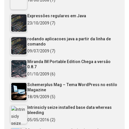
18/06/2008
(7)
Expressões regulares em Java
23/10/2009
(7)
rodando aplicacoes java a partir da linha de
comando
09/07/2009
(7)
Miranda IM Portable Edition Chega a versão
0.8.7
01/10/2009
(6)
Schemerplus Mag – Tema WordPress no estilo
Magazine
18/09/2009
(5)
Intrinsicly seize installed base data whereas
bleeding
05/05/2016
(2)