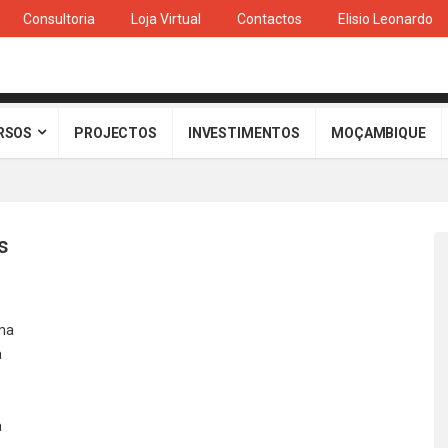
Consultoria
Loja Virtual
Contactos
Elisio Leonardo
RSOS
PROJECTOS
INVESTIMENTOS
MOÇAMBIQUE
s
ma
a
a