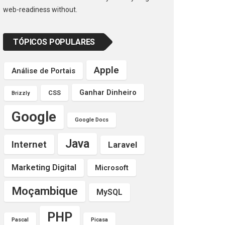
web-readiness without.
TÓPICOS POPULARES
Apple
Análise de Portais
Ganhar Dinheiro
CSS
Brizzly
Google
Google Docs
Java
Internet
Laravel
Marketing Digital
Microsoft
Moçambique
MySQL
PHP
Pascal
Picasa