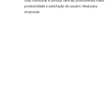
criar, monitorar e concluir tarefas, promovendo maior
produtividade e satisfação do usuário. Ideal para
empresas