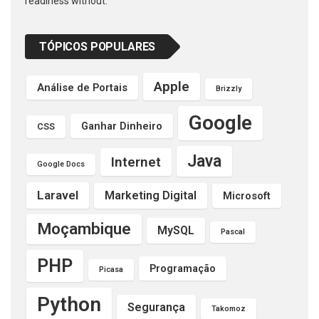
readiness without.
TÓPICOS POPULARES
Apple
Análise de Portais
Brizzly
Google
Ganhar Dinheiro
CSS
Java
Internet
Google Docs
Laravel
Marketing Digital
Microsoft
Moçambique
MySQL
Pascal
PHP
Programação
Picasa
Python
Segurança
Takomoz