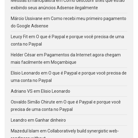
Messias Emancipalista
em
Como descobrir sites que estão
exibindo seus anúncios Adsense ilegalmente
Márcio Ussivane
em
Como recebi meu primeiro pagamento
do Google Adsense
Leucy Fit
em
O que é Paypal e porque você precisa de uma
conta no Paypal
Helder César
em
Pagamentos da Internet agora chegam
mais facilmente em Moçambique
Elisio Leonardo
em
O que é Paypal e porque você precisa de
uma conta no Paypal
Adriano VS
em
Elisio Leonardo
Osvaldo Simão Chirute
em
O que é Paypal e porque você
precisa de uma conta no Paypal
Leandro
em
Ganhar dinheiro
Mazedul Islam
em
Collaboratively build synergistic web-