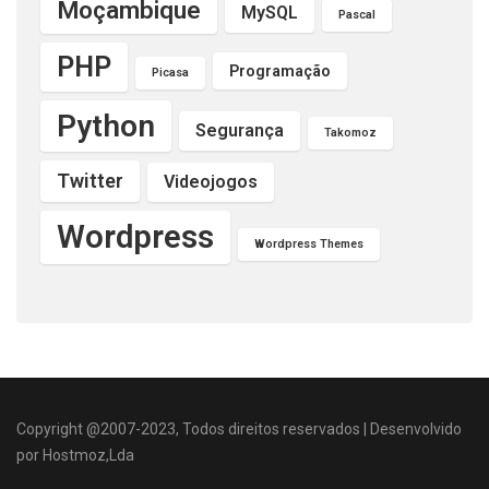
Moçambique
MySQL
Pascal
PHP
Programação
Picasa
Python
Segurança
Takomoz
Twitter
Videojogos
Wordpress
Wordpress Themes
Copyright @2007-2023, Todos direitos reservados | Desenvolvido
por Hostmoz,Lda