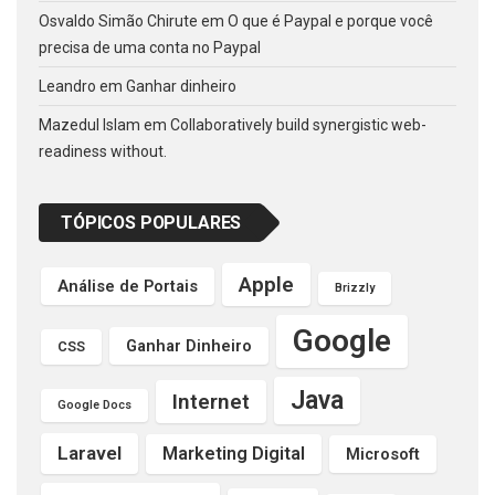
Osvaldo Simão Chirute
em
O que é Paypal e porque você
precisa de uma conta no Paypal
Leandro
em
Ganhar dinheiro
Mazedul Islam
em
Collaboratively build synergistic web-
readiness without.
TÓPICOS POPULARES
Apple
Análise de Portais
Brizzly
Google
Ganhar Dinheiro
CSS
Java
Internet
Google Docs
Laravel
Marketing Digital
Microsoft