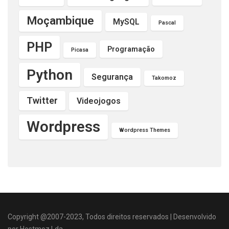
Moçambique
MySQL
Pascal
PHP
Programação
Picasa
Python
Segurança
Takomoz
Twitter
Videojogos
Wordpress
Wordpress Themes
Copyright @2007-2023, Todos direitos reservados | Desenvolvido
por Hostmoz,Lda