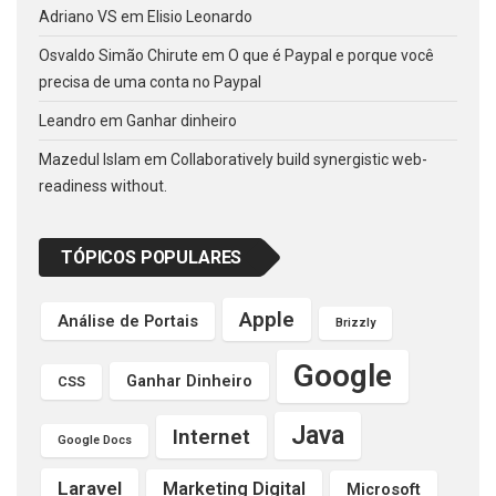
Adriano VS
em
Elisio Leonardo
Osvaldo Simão Chirute
em
O que é Paypal e porque você
precisa de uma conta no Paypal
Leandro
em
Ganhar dinheiro
Mazedul Islam
em
Collaboratively build synergistic web-
readiness without.
TÓPICOS POPULARES
Apple
Análise de Portais
Brizzly
Google
Ganhar Dinheiro
CSS
Java
Internet
Google Docs
Laravel
Marketing Digital
Microsoft