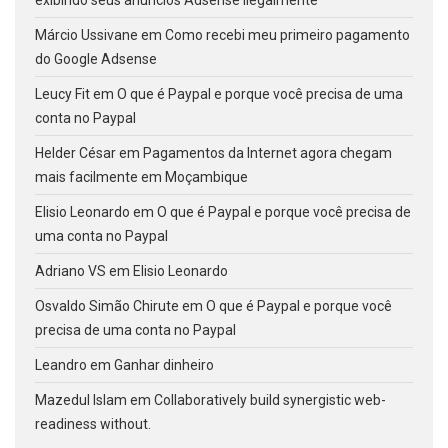
exibindo seus anúncios Adsense ilegalmente
Márcio Ussivane
em
Como recebi meu primeiro pagamento
do Google Adsense
Leucy Fit
em
O que é Paypal e porque você precisa de uma
conta no Paypal
Helder César
em
Pagamentos da Internet agora chegam
mais facilmente em Moçambique
Elisio Leonardo
em
O que é Paypal e porque você precisa de
uma conta no Paypal
Adriano VS
em
Elisio Leonardo
Osvaldo Simão Chirute
em
O que é Paypal e porque você
precisa de uma conta no Paypal
Leandro
em
Ganhar dinheiro
Mazedul Islam
em
Collaboratively build synergistic web-
readiness without.