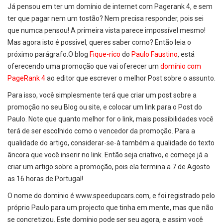
Já pensou em ter um domínio de internet com Pagerank 4, e sem
ter que pagar nem um tostão? Nem precisa responder, pois sei
que numca pensou! A primeira vista parece impossível mesmo!
Mas agora isto é possivel, queres saber como? Então leia o
próximo parágrafo.O blog
Fique-rico
do
Paulo Faustino
, está
oferecendo uma promoção que vai oferecer um
domínio com
PageRank 4
ao editor que escrever o melhor Post sobre o assunto.
Para isso, você simplesmente terá que criar um post sobre a
promoção no seu Blog ou site, e colocar um link para o Post do
Paulo. Note que quanto melhor for o link, mais possibilidades você
terá de ser escolhido como o vencedor da promoção. Para a
qualidade do artigo, considerar-se-à também a qualidade do texto
âncora que você inserir no link. Então seja criativo, e começe já a
criar um artigo sobre a promoção, pois ela termina a 7 de Agosto
as 16 horas de Portugal!
O nome do dominio é www.speedupcars.com, e foi registrado pelo
próprio Paulo para um projecto que tinha em mente, mas que não
se concretizou. Este domínio pode ser seu agora, e assim você