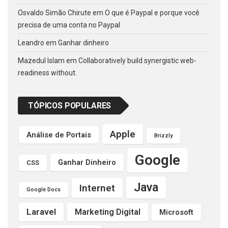
Osvaldo Simão Chirute
em
O que é Paypal e porque você
precisa de uma conta no Paypal
Leandro
em
Ganhar dinheiro
Mazedul Islam
em
Collaboratively build synergistic web-
readiness without.
TÓPICOS POPULARES
Apple
Análise de Portais
Brizzly
Google
Ganhar Dinheiro
CSS
Java
Internet
Google Docs
Laravel
Marketing Digital
Microsoft