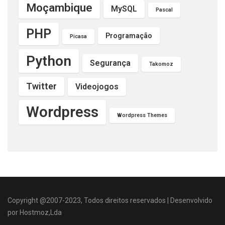
Moçambique
MySQL
Pascal
PHP
Programação
Picasa
Python
Segurança
Takomoz
Twitter
Videojogos
Wordpress
Wordpress Themes
Copyright @2007-2023, Todos direitos reservados | Desenvolvido
por Hostmoz,Lda