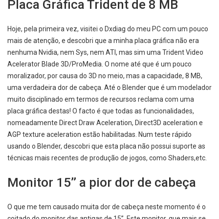
Placa Gráfica Trident de 8 MB
Hoje, pela primeira vez, visitei o Dxdiag do meu PC com um pouco
mais de atenção, e descobri que a minha placa gráfica não era
nenhuma Nvidia, nem Sys, nem ATI, mas sim uma Trident Video
Acelerator Blade 3D/ProMedia. O nome até que é um pouco
moralizador, por causa do 3D no meio, mas a capacidade, 8 MB,
uma verdadeira dor de cabeça. Até o Blender que é um modelador
muito disciplinado em termos de recursos reclama com uma
placa gráfica destas! O facto é que todas as funcionalidades,
nomeadamente Direct Draw Aceleration, Direct3D aceleration e
AGP texture aceleration estão habilitadas. Num teste rápido
usando o Blender, descobri que esta placa não possui suporte as
técnicas mais recentes de produção de jogos, como Shaders,etc.
Monitor 15’’ a pior dor de cabeça
O que me tem causado muita dor de cabeça neste momento é o
coitado do monitor das antigas de 15’’. Este monitor, que mais se