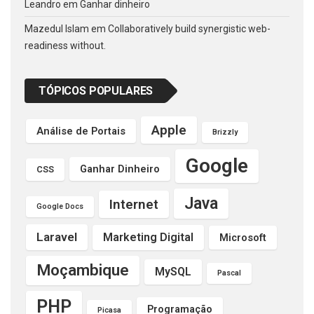
Leandro
em
Ganhar dinheiro
Mazedul Islam
em
Collaboratively build synergistic web-
readiness without.
TÓPICOS POPULARES
Apple
Análise de Portais
Brizzly
Google
Ganhar Dinheiro
CSS
Java
Internet
Google Docs
Laravel
Marketing Digital
Microsoft
Moçambique
MySQL
Pascal
PHP
Programação
Picasa