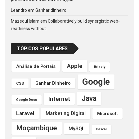
Leandro
em
Ganhar dinheiro
Mazedul Islam
em
Collaboratively build synergistic web-
readiness without.
TÓPICOS POPULARES
Apple
Análise de Portais
Brizzly
Google
Ganhar Dinheiro
CSS
Java
Internet
Google Docs
Laravel
Marketing Digital
Microsoft
Moçambique
MySQL
Pascal