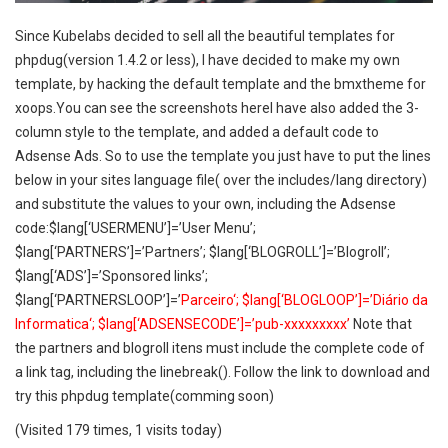
Since Kubelabs decided to sell all the beautiful templates for
phpdug(version 1.4.2 or less), I have decided to make my own
template, by hacking the default template and the bmxtheme for
xoops.You can see the screenshots here
I have also added the 3-
column style to the template, and added a default code to
Adsense Ads. So to use the template you just have to put the lines
below in your sites language file( over the includes/lang directory)
and substitute the values to your own, including the Adsense
code:$lang[‘USERMENU’]=’User Menu’;
$lang[‘PARTNERS’]=’Partners’; $lang[‘BLOGROLL’]=’Blogroll’;
$lang[‘ADS’]=’Sponsored links’;
$lang[‘PARTNERSLOOP’]=’
Parceiro
‘;
$lang[‘BLOGLOOP’]=’
Diário da
Informatica
‘;
$lang[‘ADSENSECODE’]=’pub-xxxxxxxxx’
Note that
the partners and blogroll itens must include the complete code of
a link tag, including the linebreak(). Follow the link to download and
try this phpdug template(comming soon)
(Visited 179 times, 1 visits today)