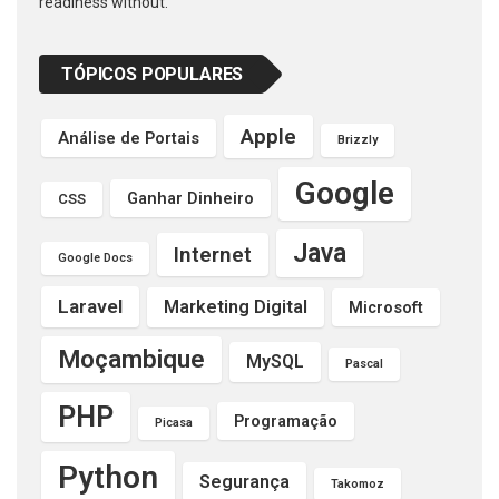
readiness without.
TÓPICOS POPULARES
Apple
Análise de Portais
Brizzly
Google
Ganhar Dinheiro
CSS
Java
Internet
Google Docs
Laravel
Marketing Digital
Microsoft
Moçambique
MySQL
Pascal
PHP
Programação
Picasa
Python
Segurança
Takomoz