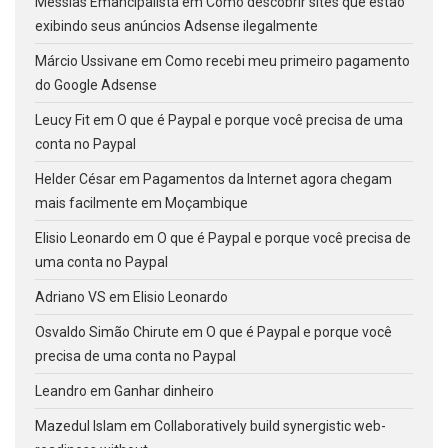
Messias Emancipalista
em
Como descobrir sites que estão
exibindo seus anúncios Adsense ilegalmente
Márcio Ussivane
em
Como recebi meu primeiro pagamento
do Google Adsense
Leucy Fit
em
O que é Paypal e porque você precisa de uma
conta no Paypal
Helder César
em
Pagamentos da Internet agora chegam
mais facilmente em Moçambique
Elisio Leonardo
em
O que é Paypal e porque você precisa de
uma conta no Paypal
Adriano VS
em
Elisio Leonardo
Osvaldo Simão Chirute
em
O que é Paypal e porque você
precisa de uma conta no Paypal
Leandro
em
Ganhar dinheiro
Mazedul Islam
em
Collaboratively build synergistic web-