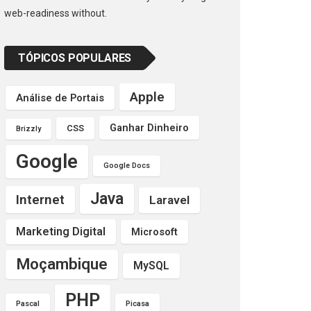
web-readiness without.
TÓPICOS POPULARES
Apple
Análise de Portais
Ganhar Dinheiro
CSS
Brizzly
Google
Google Docs
Java
Internet
Laravel
Marketing Digital
Microsoft
Moçambique
MySQL
PHP
Pascal
Picasa