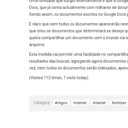
Uma novidade que surgiu recentemente é que a Googl
Docs, que já conta actualmente com milhares de docume
Sendo assim, os documentos escritos no Google Docs p
É claro que nem todos os documentos aparecerão nestes
que criou os documentos que determinará se deseja qu
queira compartilhar um documento com o mundo via w
arquivos.
Esta medida vai permitir uma facilidade no compart
resultados das buscas, agregando agora documentos q
vez, nem todos os documentos serão indexados, apena
(Visited 112 times, 1 visits today)
Category :
Artigos
Internet
Internet
Notícias