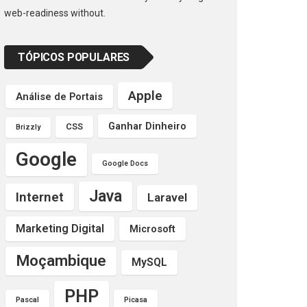
web-readiness without.
TÓPICOS POPULARES
Apple
Análise de Portais
Ganhar Dinheiro
CSS
Brizzly
Google
Google Docs
Java
Internet
Laravel
Marketing Digital
Microsoft
Moçambique
MySQL
PHP
Pascal
Picasa