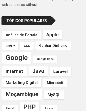
web-readiness without.
TÓPICOS POPULARES
Apple
Análise de Portais
Ganhar Dinheiro
CSS
Brizzly
Google
Google Docs
Java
Internet
Laravel
Marketing Digital
Microsoft
Moçambique
MySQL
PHP
Pascal
Picasa