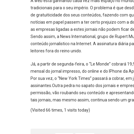
A web está ganhando cada vez mais espaço no mundo da
tradicionais para o seu império. O problema é que desd
de gratuiticidade dos seus conteúdos, fazendo com q
notícias em papel passem a ter certo prejuizo com a di
as empresas ligadas a estes jornais não podem ficar d
Sendo assim, a News International, grupo de Rupert Mu
conteúdo jornalistico na Internet. A assinatura diária 
leitores fora do reino unido.
Já, a partir de segunda-feira, o “Le Monde” cobrará 19,
mensal do jornal impresso, do online e do IPhone da A
Por sua vez, o “New York Times” passará a cobrar, em 
assinantes.Outra pedra no sapato dos jornais e empres
permissão, vão roubando seu conteúdo e apresentando g
tais jornais, mas mesmo assim, continua sendo um grav
(Visited 66 times, 1 visits today)