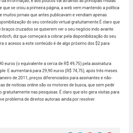
 informação, e aos poucos vai atraindo as principais mídias
e que se criou a primeira página, a web vem mantendo a política
ue muitos jornais que antes publicavam e vendiam apenas
sponibilização do seu conteúdo virtual gratuitamente.É claro que
e braços cruzados se quiserem ver o seu negócio indo avante.
rdoch, diz que começará a cobrar pela disponibilização do seu
para o acesso a este conteúdo é de algo próximo dos $2 para
90 euros (o equivalente a cerca de R$ 49,75) pela assinatura
pple. E aumentará para 29,90 euros (R$ 74,75), após três meses.
janeiro de 2011, preços diferenciados para assinantes e não-
as de notícias online são os motores de busca, que sem pedir
ratuitamente nas pesquisas. É claro que isto gera visitas para
e problema de direitos autorais ainda por resolver.