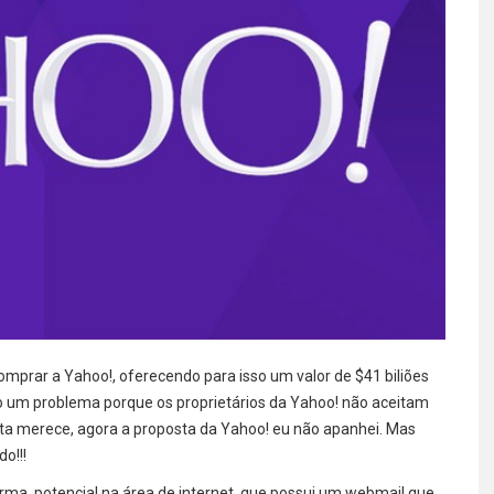
omprar a Yahoo!, oferecendo para isso um valor de $41 biliões
ndo um problema porque os proprietários da Yahoo! não aceitam
esta merece, agora a proposta da Yahoo! eu não apanhei. Mas
o!!!
firma, potencial na área de internet, que possui um webmail que