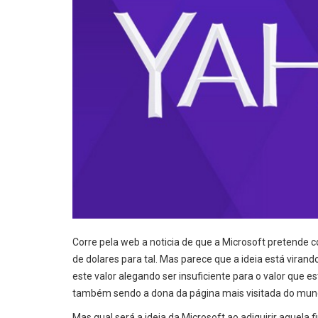
Corre pela web a noticia de que a Microsoft pretende c
de dolares para tal. Mas parece que a ideia está vira
este valor alegando ser insuficiente para o valor que 
também sendo a dona da página mais visitada do mund
Mas qual será a ideia da Microsoft ao adiquirir aquela 