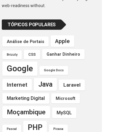
web-readiness without.
TÓPICOS POPULARES
Apple
Análise de Portais
Ganhar Dinheiro
CSS
Brizzly
Google
Google Docs
Java
Internet
Laravel
Marketing Digital
Microsoft
Moçambique
MySQL
PHP
Pascal
Picasa