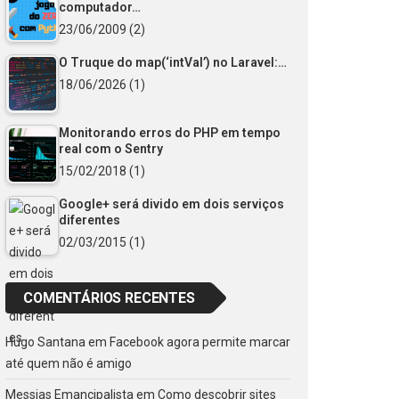
computador…
23/06/2009
(2)
O Truque do map(‘intVal’) no Laravel:…
18/06/2026
(1)
Monitorando erros do PHP em tempo
real com o Sentry
15/02/2018
(1)
Google+ será divido em dois serviços
diferentes
02/03/2015
(1)
COMENTÁRIOS RECENTES
Hugo Santana
em
Facebook agora permite marcar
até quem não é amigo
Messias Emancipalista
em
Como descobrir sites