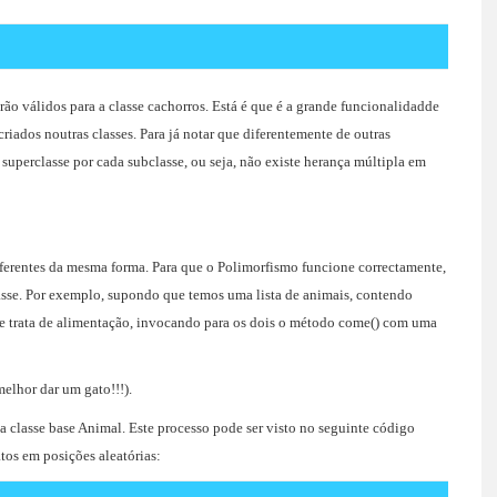
ão válidos para a classe cachorros. Está é que é a grande funcionalidadde
riados noutras classes. Para já notar que diferentemente de outras
perclasse por cada subclasse, ou seja, não existe herança múltipla em
diferentes da mesma forma. Para que o Polimorfismo funcione correctamente,
asse. Por exemplo, supondo que temos uma lista de animais, contendo
se trata de alimentação, invocando para os dois o método come() com uma
melhor dar um gato!!!).
a classe base Animal. Este processo pode ser visto no seguinte código
os em posições aleatórias: