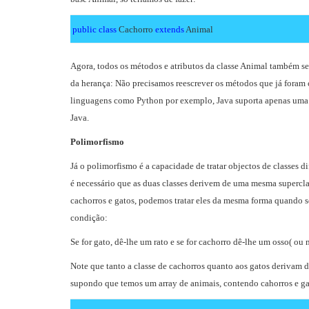
public class
Cachorro
extends
Animal
Agora, todos os métodos e atributos da classe Animal também ser
da herança: Não precisamos reescrever os métodos que já foram c
linguagens como Python por exemplo, Java suporta apenas uma su
Java.
Polimorfismo
Já o polimorfismo é a capacidade de tratar objectos de classes 
é necessário que as duas classes derivem de uma mesma supercl
cachorros e gatos, podemos tratar eles da mesma forma quando 
condição:
Se for gato, dê-lhe um rato e se for cachorro dê-lhe um osso( ou 
Note que tanto a classe de cachorros quanto aos gatos derivam d
supondo que temos um array de animais, contendo cahorros e gat