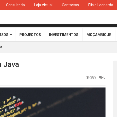
Consultoria
Loja Virtual
Contactos
Elisio Leonardo
RSOS
PROJECTOS
INVESTIMENTOS
MOÇAMBIQUE
va
m Java
389
0