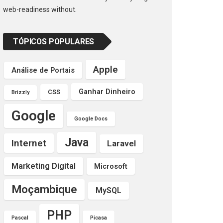
web-readiness without.
TÓPICOS POPULARES
Apple
Análise de Portais
Ganhar Dinheiro
CSS
Brizzly
Google
Google Docs
Java
Internet
Laravel
Marketing Digital
Microsoft
Moçambique
MySQL
PHP
Pascal
Picasa