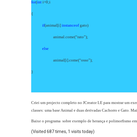
for
(
int
i=0;i
{
if
(animal[i]
instanceof
gato)
animal.come(“rato”);
else
animal[i].come(“osso”);
}
Criei um projecto completo no JCreator LE para mostrar um exe
classes: uma base Animal e duas derivadas Cachorro e Gato. Mais
Baixe o programa sobre exemplo de herança e polimorfismo em
(Visited 687 times, 1 visits today)