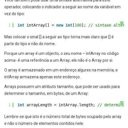
Você também pode usar uma sintaxe alternativa para este
operador, colocando o indicador a seguir ao nome da variável em
vez do tipo:
?
1
int
intArray[] = 
new
int
[
100
]; 
// sintaxe altern
Mas colocar o sinal [] a seguir ao tipo torna mais claro que [] é
parte do tipo e não do nome.
Porque um array é um objecto, o seu nome – intArray no código
acima- é uma referência a um Array; ele não é o Array por si.
O array é armazenado em um endereço algures na memória, e
intArray armazena apenas este endereço.
Arrays possuem um atributo tamanho, que pode ser usado para
determiner o tamanho, em bytes, de um Array:
?
1
int
arrayLength = intArray.length; 
// determinan
Lembre-se que isto é o número total de bytes ocupado pelo array
e não o número de elementos contidos nele.