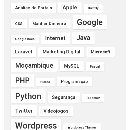
Apple
Análise de Portais
Brizzly
Google
Ganhar Dinheiro
CSS
Java
Internet
Google Docs
Laravel
Marketing Digital
Microsoft
Moçambique
MySQL
Pascal
PHP
Programação
Picasa
Python
Segurança
Takomoz
Twitter
Videojogos
Wordpress
Wordpress Themes