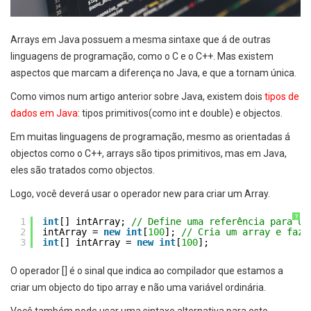
Arrays em Java possuem a mesma sintaxe que á de outras
linguagens de programação, como o C e o C++. Mas existem
aspectos que marcam a diferença no Java, e que a tornam única.
Como vimos num artigo anterior sobre Java, existem dois
tipos de
dados em Java
: tipos primitivos(como int e double) e objectos.
Em muitas linguagens de programação, mesmo as orientadas á
objectos como o C++, arrays são tipos primitivos, mas em Java,
eles são tratados como objectos.
Logo, você deverá usar o operador new para criar um Array.
?
1
int
[] intArray; 
// Define uma referência para um
2
intArray = 
new
int
[
100
]; 
// Cria um array e faz 
3
int
[] intArray = 
new
int
[
100
];
O operador [] é o sinal que indica ao compilador que estamos a
criar um objecto do tipo array e não uma variável ordinária.