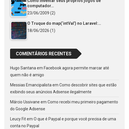
Como Inventar seus próprios jogos de
computador…
23/06/2009
(2)
O Truque do map(‘intVal’) no Laravel:…
18/06/2026
(1)
COMENTÁRIOS RECENTES
Hugo Santana
em
Facebook agora permite marcar até
quem não é amigo
Messias Emancipalista
em
Como descobrir sites que estão
exibindo seus anúncios Adsense ilegalmente
Márcio Ussivane
em
Como recebi meu primeiro pagamento
do Google Adsense
Leucy Fit
em
O que é Paypal e porque você precisa de uma
conta no Paypal