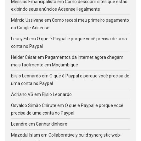
Messias Emancipalista
em
Como descobrir sites que estão
exibindo seus anúncios Adsense ilegalmente
Márcio Ussivane
em
Como recebi meu primeiro pagamento
do Google Adsense
Leucy Fit
em
O que é Paypal e porque você precisa de uma
conta no Paypal
Helder César
em
Pagamentos da Internet agora chegam
mais facilmente em Moçambique
Elisio Leonardo
em
O que é Paypal e porque você precisa de
uma conta no Paypal
Adriano VS
em
Elisio Leonardo
Osvaldo Simão Chirute
em
O que é Paypal e porque você
precisa de uma conta no Paypal
Leandro
em
Ganhar dinheiro
Mazedul Islam
em
Collaboratively build synergistic web-