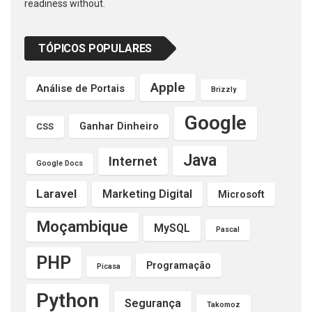
readiness without.
TÓPICOS POPULARES
Apple
Análise de Portais
Brizzly
Google
Ganhar Dinheiro
CSS
Java
Internet
Google Docs
Laravel
Marketing Digital
Microsoft
Moçambique
MySQL
Pascal
PHP
Programação
Picasa
Python
Segurança
Takomoz