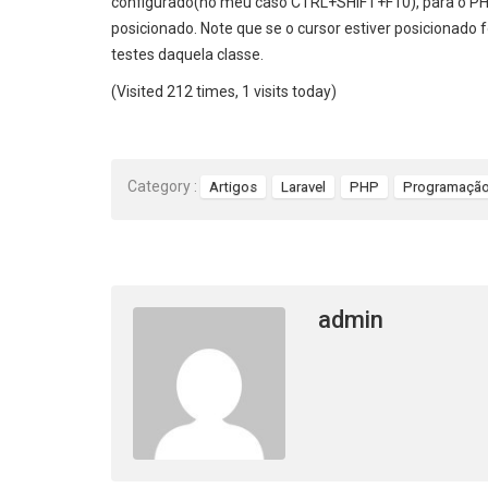
configurado(no meu caso CTRL+SHIFT+F10), para o PHP
posicionado. Note que se o cursor estiver posicionado
testes daquela classe.
(Visited 212 times, 1 visits today)
Category :
Artigos
Laravel
PHP
Programaçã
admin