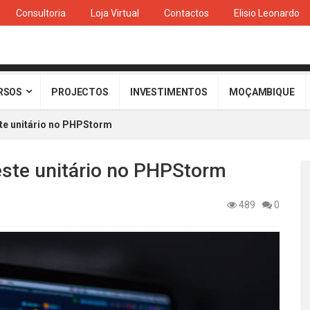
Consultoria
Loja Virtual
Contactos
Elisio Leonardo
RSOS
PROJECTOS
INVESTIMENTOS
MOÇAMBIQUE
te unitário no PHPStorm
ste unitário no PHPStorm
489
0