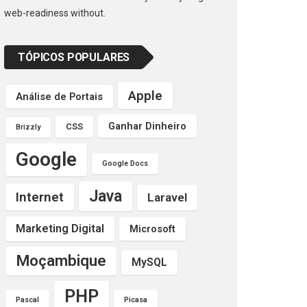
web-readiness without.
TÓPICOS POPULARES
Apple
Análise de Portais
Ganhar Dinheiro
CSS
Brizzly
Google
Google Docs
Java
Internet
Laravel
Marketing Digital
Microsoft
Moçambique
MySQL
PHP
Pascal
Picasa