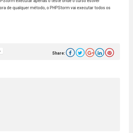
Storm executar apenas o teste onde o curso estiver
 fora de qualquer método, o PHPStorm vai executar todos os
o
Share: