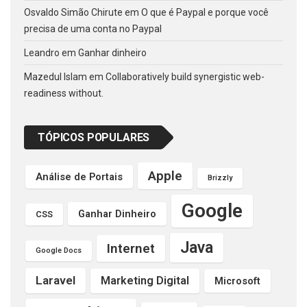
Osvaldo Simão Chirute
em
O que é Paypal e porque você
precisa de uma conta no Paypal
Leandro
em
Ganhar dinheiro
Mazedul Islam
em
Collaboratively build synergistic web-
readiness without.
TÓPICOS POPULARES
Apple
Análise de Portais
Brizzly
Google
Ganhar Dinheiro
CSS
Java
Internet
Google Docs
Laravel
Marketing Digital
Microsoft