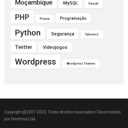
Moçambique
MySQL
Pascal
PHP
Programação
Picasa
Python
Segurança
Takomoz
Twitter
Videojogos
Wordpress
Wordpress Themes
Copyright @2007-2023, Todos direitos reservados | Desenvolvido
por Hostmoz,Lda