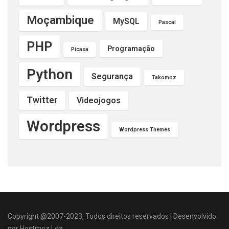
Moçambique
MySQL
Pascal
PHP
Programação
Picasa
Python
Segurança
Takomoz
Twitter
Videojogos
Wordpress
Wordpress Themes
Copyright @2007-2023, Todos direitos reservados | Desenvolvido
por Hostmoz,Lda