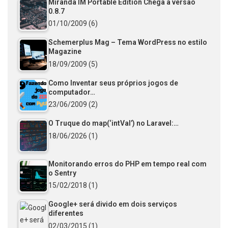
Miranda IM Portable Edition Chega a versão
0.8.7
01/10/2009
(6)
Schemerplus Mag – Tema WordPress no estilo
Magazine
18/09/2009
(5)
Como Inventar seus próprios jogos de
computador…
23/06/2009
(2)
O Truque do map(‘intVal’) no Laravel:…
18/06/2026
(1)
Monitorando erros do PHP em tempo real com
o Sentry
15/02/2018
(1)
Google+ será divido em dois serviços
diferentes
02/03/2015
(1)