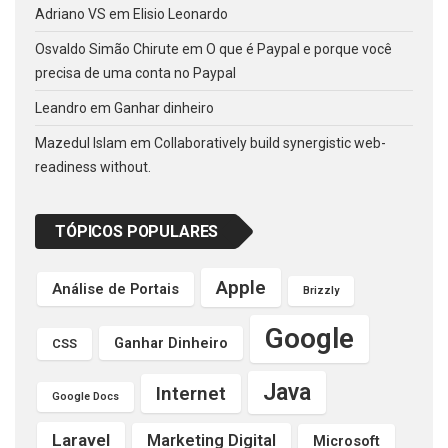
Adriano VS
em
Elisio Leonardo
Osvaldo Simão Chirute
em
O que é Paypal e porque você
precisa de uma conta no Paypal
Leandro
em
Ganhar dinheiro
Mazedul Islam
em
Collaboratively build synergistic web-
readiness without.
TÓPICOS POPULARES
Apple
Análise de Portais
Brizzly
Google
Ganhar Dinheiro
CSS
Java
Internet
Google Docs
Laravel
Marketing Digital
Microsoft