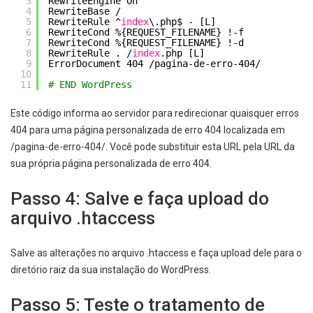
3
RewriteEngine On
4
RewriteBase /
5
RewriteRule ^
index
\.php$ - [L]
6
RewriteCond %{REQUEST_FILENAME} !-f
7
RewriteCond %{REQUEST_FILENAME} !-d
8
RewriteRule . /
index
.php [L]
9
ErrorDocument 404 /pagina-de-erro-404/
10
11
# END WordPress
Este código informa ao servidor para redirecionar quaisquer erros
404 para uma página personalizada de erro 404 localizada em
/pagina-de-erro-404/. Você pode substituir esta URL pela URL da
sua própria página personalizada de erro 404.
Passo 4: Salve e faça upload do
arquivo .htaccess
Salve as alterações no arquivo .htaccess e faça upload dele para o
diretório raiz da sua instalação do WordPress.
Passo 5: Teste o tratamento de