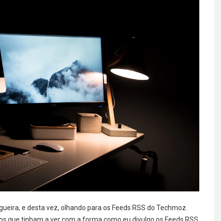
ogueira, e desta vez, olhando para os Feeds RSS do Techmoz.
ivos que tinham a ver com a forma como eu divulgo os Feeds RSS