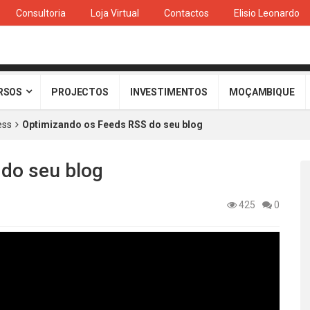
Consultoria
Loja Virtual
Contactos
Elisio Leonardo
RSOS
PROJECTOS
INVESTIMENTOS
MOÇAMBIQUE
ess
Optimizando os Feeds RSS do seu blog
do seu blog
425
0