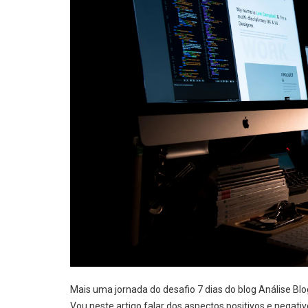
Mais uma jornada do desafio 7 dias do blog Análise Bl
Vou neste artigo falar dos aspectos positivos e negat