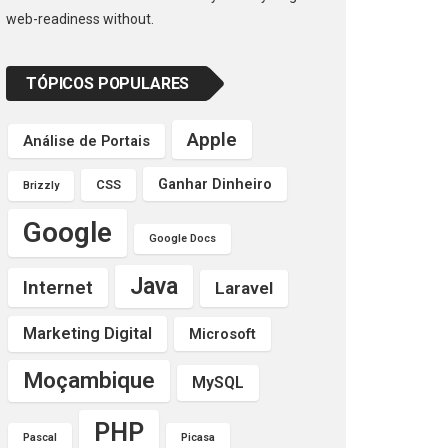
web-readiness without.
TÓPICOS POPULARES
Apple
Análise de Portais
Ganhar Dinheiro
CSS
Brizzly
Google
Google Docs
Java
Internet
Laravel
Marketing Digital
Microsoft
Moçambique
MySQL
PHP
Pascal
Picasa