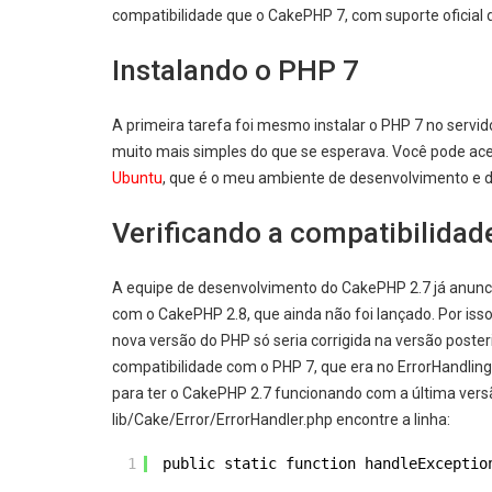
compatibilidade que o CakePHP 7, com suporte oficial d
Instalando o PHP 7
A primeira tarefa foi mesmo instalar o PHP 7 no servido
muito mais simples do que se esperava. Você pode ace
Ubuntu
, que é o meu ambiente de desenvolvimento e 
Verificando a compatibilida
A equipe de desenvolvimento do CakePHP 2.7 já anuncio
com o CakePHP 2.8, que ainda não foi lançado. Por is
nova versão do PHP só seria corrigida na versão poste
compatibilidade com o PHP 7, que era no ErrorHandlin
para ter o CakePHP 2.7 funcionando com a última versão
lib/Cake/Error/ErrorHandler.php encontre a linha:
1
public static function handleExceptio