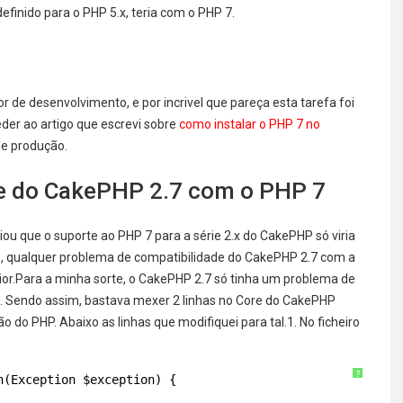
efinido para o PHP 5.x, teria com o PHP 7.
r de desenvolvimento, e por incrivel que pareça esta tarefa foi
der ao artigo que escrevi sobre
como instalar o PHP 7 no
de produção.
de do CakePHP 2.7 com o PHP 7
u que o suporte ao PHP 7 para a série 2.x do CakePHP só viria
so, qualquer problema de compatibilidade do CakePHP 2.7 com a
rior.Para a minha sorte, o CakePHP 2.7 só tinha um problema de
g. Sendo assim, bastava mexer 2 linhas no Core do CakePHP
 do PHP. Abaixo as linhas que modifiquei para tal.1. No ficheiro
?
n(Exception $exception) {