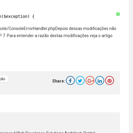
?
n($exception) {
nsole/ConsoleErrorHandler.phpDepois dessas modificações não
. Para entender a razão destas modificações veja o artigo
ção
Share: