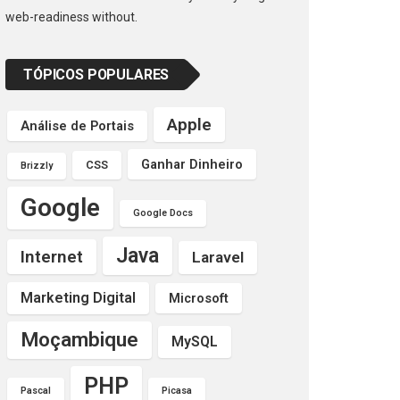
web-readiness without.
TÓPICOS POPULARES
Apple
Análise de Portais
Ganhar Dinheiro
CSS
Brizzly
Google
Google Docs
Java
Internet
Laravel
Marketing Digital
Microsoft
Moçambique
MySQL
PHP
Pascal
Picasa