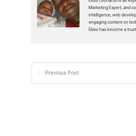
Elisio Leonardo is an exp
Marketing Expert, and con
intelligence, web develo
engaging content on tec
Elisio has become a trust
Previous Post