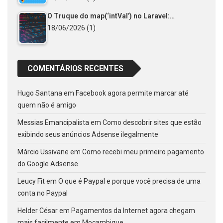
O Truque do map(‘intVal’) no Laravel:…
18/06/2026
(1)
COMENTÁRIOS RECENTES
Hugo Santana
em
Facebook agora permite marcar até
quem não é amigo
Messias Emancipalista
em
Como descobrir sites que estão
exibindo seus anúncios Adsense ilegalmente
Márcio Ussivane
em
Como recebi meu primeiro pagamento
do Google Adsense
Leucy Fit
em
O que é Paypal e porque você precisa de uma
conta no Paypal
Helder César
em
Pagamentos da Internet agora chegam
mais facilmente em Moçambique