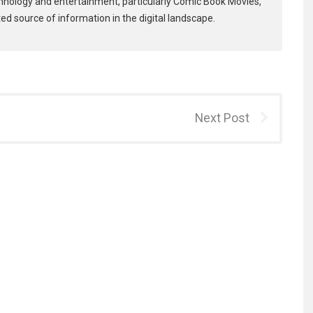
hnology and entertainment, particularly Comic Book Movies,
ed source of information in the digital landscape.
Next Post