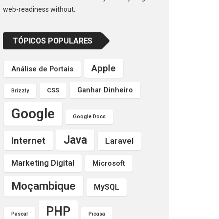
web-readiness without.
TÓPICOS POPULARES
Apple
Análise de Portais
Ganhar Dinheiro
CSS
Brizzly
Google
Google Docs
Java
Internet
Laravel
Marketing Digital
Microsoft
Moçambique
MySQL
PHP
Pascal
Picasa