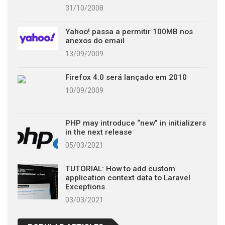
31/10/2008
Yahoo! passa a permitir 100MB nos
anexos do email
13/09/2009
Firefox 4.0 será lançado em 2010
10/09/2009
PHP may introduce “new” in initializers
in the next release
05/03/2021
TUTORIAL: How to add custom
application context data to Laravel
Exceptions
03/03/2021