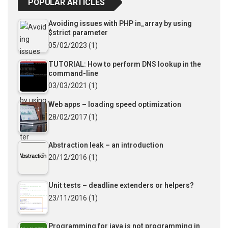
POPULAR ARTICLES
Avoiding issues with PHP in_array by using
$strict parameter
05/02/2023
(1)
TUTORIAL: How to perform DNS lookup in the
command-line
03/03/2021
(1)
Web apps – loading speed optimization
28/02/2017
(1)
Abstraction leak – an introduction
20/12/2016
(1)
Unit tests – deadline extenders or helpers?
23/11/2016
(1)
Programming for java is not programming in