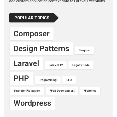
add custom application context data to Laravel Exceptions
POPULAR TOPICS
Composer
Design Patterns
Eloquent
Laravel
Laravel 12
Legacy Code
PHP
Programming
SEO
Strangler Fig pattern
Web Development
Websites
Wordpress