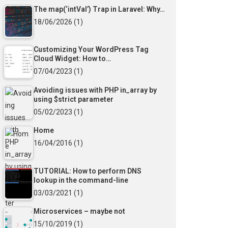
The map(‘intVal’) Trap in Laravel: Why…
18/06/2026
(1)
Customizing Your WordPress Tag
Cloud Widget: How to…
07/04/2023
(1)
Avoiding issues with PHP in_array by
using $strict parameter
05/02/2023
(1)
Home
16/04/2016
(1)
TUTORIAL: How to perform DNS
lookup in the command-line
03/03/2021
(1)
Microservices – maybe not
15/10/2019
(1)