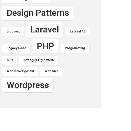
Design Patterns
Laravel
Eloquent
Laravel 12
PHP
Legacy Code
Programming
SEO
Strangler Fig pattern
Web Development
Websites
Wordpress