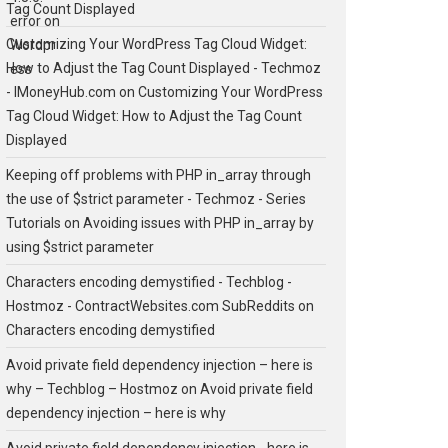
Tag Count Displayed
Customizing Your WordPress Tag Cloud Widget:
How to Adjust the Tag Count Displayed - Techmoz
- IMoneyHub.com
on
Customizing Your WordPress
Tag Cloud Widget: How to Adjust the Tag Count
Displayed
Keeping off problems with PHP in_array through
the use of $strict parameter - Techmoz - Series
Tutorials
on
Avoiding issues with PHP in_array by
using $strict parameter
Characters encoding demystified - Techblog -
Hostmoz - ContractWebsites.com SubReddits
on
Characters encoding demystified
Avoid private field dependency injection – here is
why – Techblog – Hostmoz
on
Avoid private field
dependency injection – here is why
Avoid private field dependency injection - here is